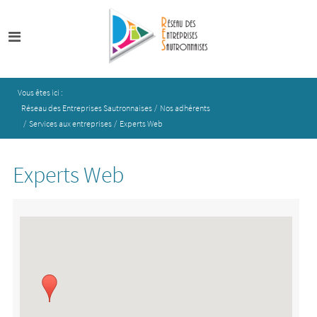
Vous êtes ici :
Réseau des Entreprises Sautronnaises
/
Nos adhérents
/
Services aux entreprises
/
Experts Web
Experts Web