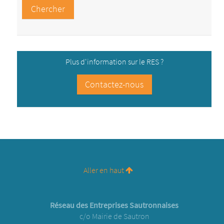
Développement
d'interfaces avec des
outils tiers
Plus d'information sur le RES ?
Vous souhaitez en savoir plus ? Contactez-nous.
Contactez-nous
Aller en haut
Réseau des Entreprises Sautronnaises
c/o Mairie de Sautron