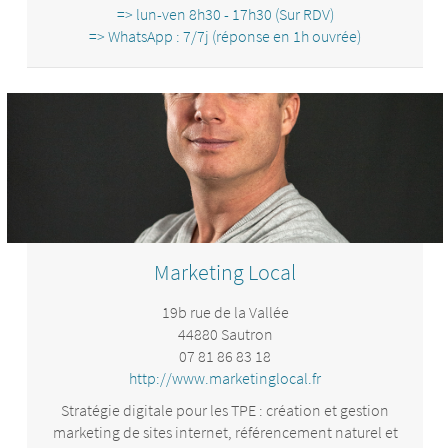
permet de livrer des sites professionnels en 72h, à un tarif
=> lun-ven 8h30 - 17h30 (Sur RDV)
que les agences classiques ne peuvent pas suivre. Plus de
=> WhatsApp : 7/7j (réponse en 1h ouvrée)
150 PME accompagnées, une note de 4,9/5, et le label
Activateur France Num — le réseau d'experts du
numérique référencés par l'État, dans le cadre du
dispositif gouvernemental de transformation numérique
des TPE/PME piloté par la Direction générale des
Entreprises.
Marketing Local
19b rue de la Vallée
44880 Sautron
07 81 86 83 18
http://www.marketinglocal.fr
Stratégie digitale pour les TPE : création et gestion
marketing de sites internet, référencement naturel et