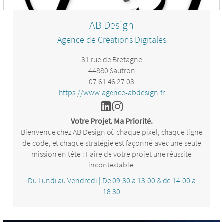
AB Design
Agence de Créations Digitales
31 rue de Bretagne
44880 Sautron
07 61 46 27 03
https://www.agence-abdesign.fr
Votre Projet. Ma Priorité.
Bienvenue chez AB Design où chaque pixel, chaque ligne
de code, et chaque stratégie est façonné avec une seule
mission en tête : Faire de votre projet une réussite
incontestable.
Passionné par l’innovation, motivé par l’excellence et
Du Lundi au Vendredi | De 09:30 à 13:00 & de 14:00 à
déterminé à transformer vos idées en réalités numériques
18:30
percutantes. Faites moi confiance pour propulser votre
présence en ligne vers de nouveaux sommets.
Votre projet devient ma priorité.