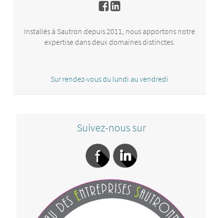
Installés à Sautron depuis 2011, nous apportons notre
expertise dans deux domaines distinctes.
Sur rendez-vous du lundi au vendredi
Conseil et expertises aux
TGE dans le cadre de
leurs projets de
transformation digitale,
Partenaire digitale des
d'architecture
TPE / PME
Suivez-nous sur
d'entreprise (EA) et de
gestion des processus
métier (BPM)
Riche d'une expérience
de plus de 20 ans, nous
vous accompagnons
Dans le cadre de cette
dans l'utilisation de la
activité nous