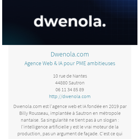
Alors, prêt à démarrer ?
Dwenola.com
Agence Web & IA pour PME ambitieuses
10 rue de Nantes
44880 Sautron
06 11 34 85 89
http://dwenola.com
Dwenola.com est l'agence web et IA fondée en 2019 par
Billy Rousseau, implantée à Sautron en métropole
nantaise. Sa singularité ne tient pas à un slogan :
l'intelligence artificielle y est le vrai moteur de la
production, pas un argument de façade. C'est ce qui